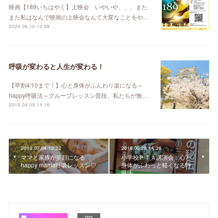
映画【189いちはやく】上映会 いやいや、、、また
また私はなんで映画の上映会なんて大変なことをや…
2024.06.10 13:39
呼吸が変わると人生が変わる！
【早割4/10まで！】心と身体がふんわり楽になる～
happy呼吸法～グループレッスン普段、私たちが無…
2019.04.09 14:16
2018.07.04 13:22
2018.06.28 14:36
ママと家族が笑顔になる
小学校ＰＴＡ講演会：心と
happy mama呼吸レッスン♡
身体がふわっと軽くなる呼
吸法
PR