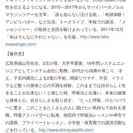
性を伝えるようになる。2010～2017年がんサバイバーホノルル
マラソンツアーを主宰。「誰も知らない泣ける歌」「奇跡体験！
アンビリバボー」など出演。トークライブ、学校での講演、『メ
ッセンジャー』の取材と全国を駆けまわっている。2011年12月
「命はそんなにやわじゃない」を出版。
http://www.taka-
messenger.com/
【藤井恵】
広島県福山市在住、2児の母。大学卒業後、16年間システムエン
ジニアとしてシステム会社に勤務。20代から頭痛や肩こり、冷
え、子宮内膜症による2度の手術、関節リウマチ、不安、イライ
ラなど数々の身体と心の不調を経験。このままでは自分らしく生
きることが出来ない！と感じた時、呼吸法と出逢い、本来の健康
な身体と心、自分らしさを取り戻す。「たった呼吸」のもつパワ
ーに驚き、このことをたくさんの人に届けたい気持ちで会社を退
職。呼吸アドバイザーに転身。病院内で呼吸法レッスンや禅寺で
の講座、プライベートレッスン、小学校・保育園での講演活動な
どを行っている。
http://www.shinayakalife.com/