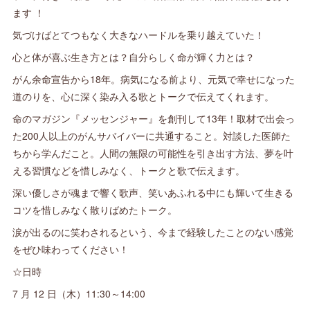
ます ！
気づけばとてつもなく大きなハードルを乗り越えていた！
心と体が喜ぶ生き方とは？自分らしく命が輝く力とは？
がん余命宣告から18年。病気になる前より、元気で幸せになった
道のりを、心に深く染み入る歌とトークで伝えてくれます。
命のマガジン『メッセンジャー』を創刊して13年！取材で出会っ
た200人以上のがんサバイバーに共通すること。対談した医師た
ちから学んだこと。人間の無限の可能性を引き出す方法、夢を叶
える習慣などを惜しみなく、トークと歌で伝えます。
深い優しさが魂まで響く歌声、笑いあふれる中にも輝いて生きる
コツを惜しみなく散りばめたトーク。
涙が出るのに笑わされるという、今まで経験したことのない感覚
をぜひ味わってください！
☆日時
7 月 12 日（木）11:30～14:00