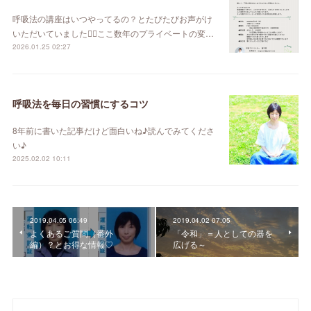
呼吸法の講座はいつやってるの？とたびたびお声がけ
いただいていました🙇‍♀️ここ数年のプライベートの変…
2026.01.25 02:27
呼吸法を毎日の習慣にするコツ
8年前に書いた記事だけど面白いね♪読んでみてくださ
い♪
2025.02.02 10:11
2019.04.05 06:49
2019.04.02 07:05
よくあるご質問（番外
「令和」＝人としての器を
編）？とお得な情報♡
広げる～