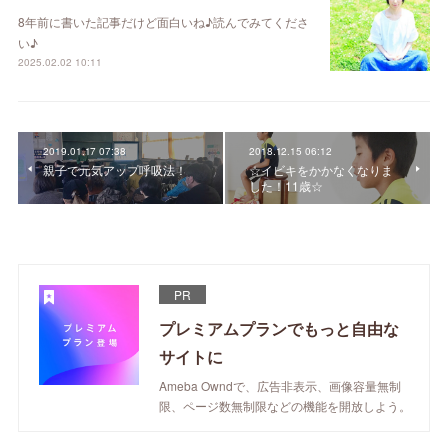
8年前に書いた記事だけど面白いね♪読んでみてくださ
い♪
2025.02.02 10:11
2019.01.17 07:38
2018.12.15 06:12
親子で元気アップ呼吸法！
☆イビキをかかなくなりま
した！11歳☆
PR
プレミアムプランでもっと自由な
サイトに
Ameba Owndで、広告非表示、画像容量無制
限、ページ数無制限などの機能を開放しよう。