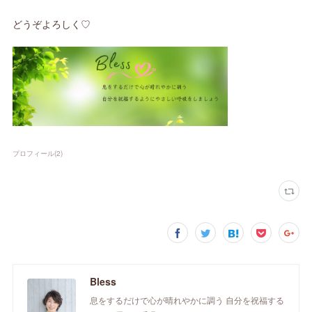
どうぞよろしく♡
プロフィール
(
2
)
Bless
息をするだけで心が晴れやかに調う 自分を祝福する