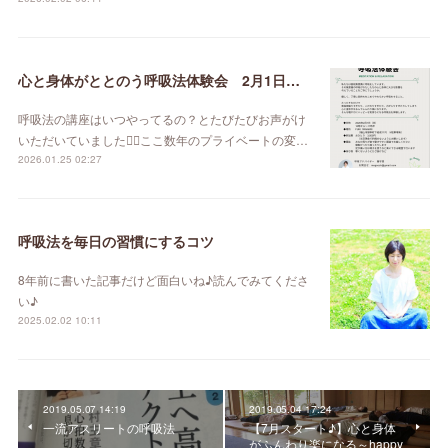
心と身体がととのう呼吸法体験会 2月1日（日）
呼吸法の講座はいつやってるの？とたびたびお声がけ
いただいていました🙇‍♀️ここ数年のプライベートの変…
2026.01.25 02:27
呼吸法を毎日の習慣にするコツ
8年前に書いた記事だけど面白いね♪読んでみてくださ
い♪
2025.02.02 10:11
2019.05.07 14:19
2019.05.04 17:24
一流アスリートの呼吸法
【7月スタート♪】心と身体
がふんわり楽になる～happy