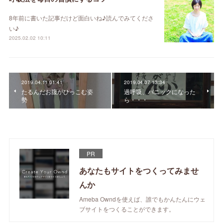
8年前に書いた記事だけど面白いね♪読んでみてくださ
い♪
2025.02.02 10:11
2019.04.11 01:41
2019.04.07 13:34
たるんだお腹がひっこむ姿
過呼吸、パニックになった
勢
ら・・・
PR
あなたもサイトをつくってみませ
んか
Ameba Owndを使えば、誰でもかんたんにウェ
ブサイトをつくることができます。