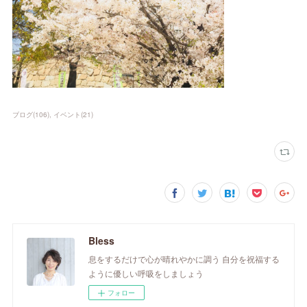
ブログ
(
106
)
イベント
(
21
)
Bless
息をするだけで心が晴れやかに調う 自分を祝福する
ように優しい呼吸をしましょう
フォロー